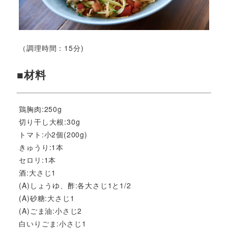
（調理時間：15分)
■材料
鶏胸肉:250g
切り干し大根:30g
トマト:小2個(200g)
きゅうり:1本
セロリ:1本
酒:大さじ1
(A)しょうゆ、酢:各大さじ1と1/2
(A)砂糖:大さじ1
(A)ごま油:小さじ2
白いりごま:小さじ1