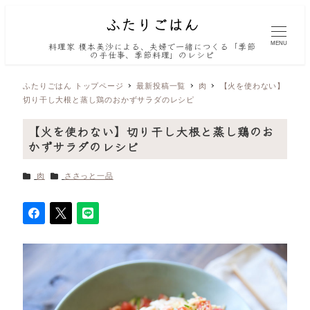
MENU
料理家 榎本美沙による、夫婦で一緒につくる「季節
の手仕事、季節料理」のレシピ
ふたりごはん トップページ
最新投稿一覧
肉
【火を使わない】
切り干し大根と蒸し鶏のおかずサラダのレシピ
【火を使わない】切り干し大根と蒸し鶏のお
かずサラダのレシピ
カテゴリー
カテゴリー
肉
ささっと一品