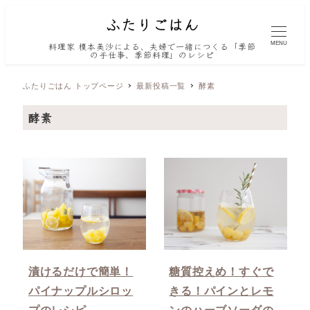
MENU
料理家 榎本美沙による、夫婦で一緒につくる「季節
の手仕事、季節料理」のレシピ
ふたりごはん トップページ
最新投稿一覧
酵素
酵素
漬けるだけで簡単！
糖質控えめ！すぐで
パイナップルシロッ
きる！パインとレモ
プのレシピ
ンのハーブソーダの