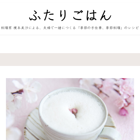
料理家 榎本美沙による、夫婦で一緒につくる「季節の手仕事、季節料理」のレシピ