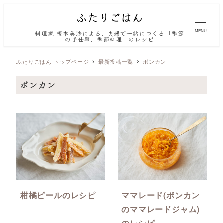
MENU
料理家 榎本美沙による、夫婦で一緒につくる「季節
の手仕事、季節料理」のレシピ
ふたりごはん トップページ
最新投稿一覧
ポンカン
ポンカン
柑橘ピールのレシピ
ママレード(ポンカン
のママレードジャム)
のレシピ