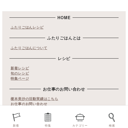
HOME
ふたりごはんレシピ
ふたりごはんとは
ふたりごはんについて
レシピ
新着レシピ
旬のレシピ
特集ページ
お仕事のお問い合わせ
榎本美沙の活動実績はこちら
お仕事のお問い合わせ
copyrights© ふたりごはん. All Rights Reserved.
当サイト内の文章・画像等の無断転載及び複製などの行為はご
新着
特集
カテゴリー
検索
遠慮ください。