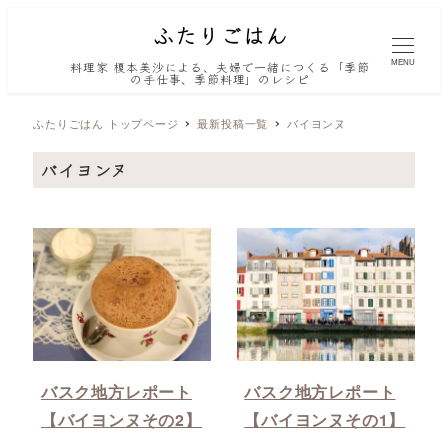
MENU
料理家 榎本美沙による、夫婦で一緒につくる「季節
の手仕事、季節料理」のレシピ
ふたりごはん トップページ
最新投稿一覧
バイヨンヌ
バイヨンヌ
バスク地方レポート
バスク地方レポート
【バイヨンヌその2】
【バイヨンヌその1】