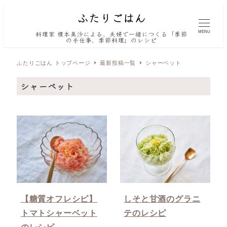
MENU
料理家 榎本美沙による、夫婦で一緒につくる「季節
の手仕事、季節料理」のレシピ
ふたりごはん トップページ
最新投稿一覧
シャーベット
シャーベット
【糖質オフレシピ】
しそと甘酒のグラニ
トマトシャーベット
テのレシピ
のレシピ