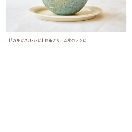
【｢カルピス｣レシピ】抹茶クリーム氷のレシピ