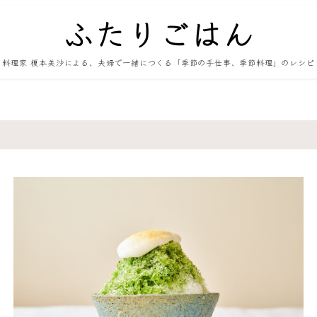
料理家 榎本美沙による、夫婦で一緒につくる「季節の手仕事、季節料理」のレシピ