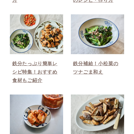
鉄分たっぷり簡単レ
鉄分補給！小松菜の
シピ特集！おすすめ
ツナごま和え
食材もご紹介