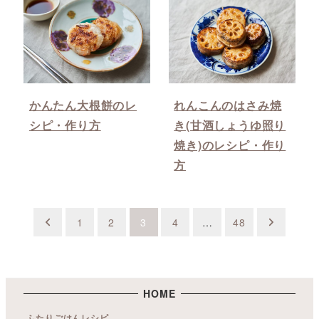
かんたん大根餅のレ
れんこんのはさみ焼
シピ・作り方
き(甘酒しょうゆ照り
焼き)のレシピ・作り
方
投
1
2
3
4
…
48
稿
の
ペ
HOME
ふたりごはんレシピ