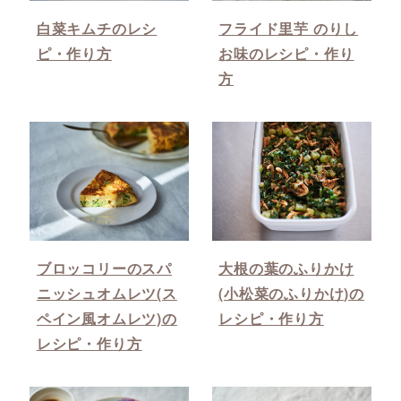
白菜キムチのレシ
フライド里芋 のりし
ピ・作り方
お味のレシピ・作り
方
ブロッコリーのスパ
大根の葉のふりかけ
ニッシュオムレツ(ス
(小松菜のふりかけ)の
ペイン風オムレツ)の
レシピ・作り方
レシピ・作り方