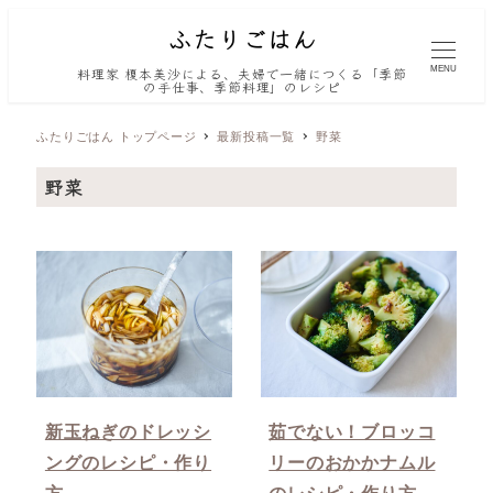
MENU
料理家 榎本美沙による、夫婦で一緒につくる「季節
の手仕事、季節料理」のレシピ
ふたりごはん トップページ
最新投稿一覧
野菜
野菜
新玉ねぎのドレッシ
茹でない！ブロッコ
ングのレシピ・作り
リーのおかかナムル
方
のレシピ・作り方