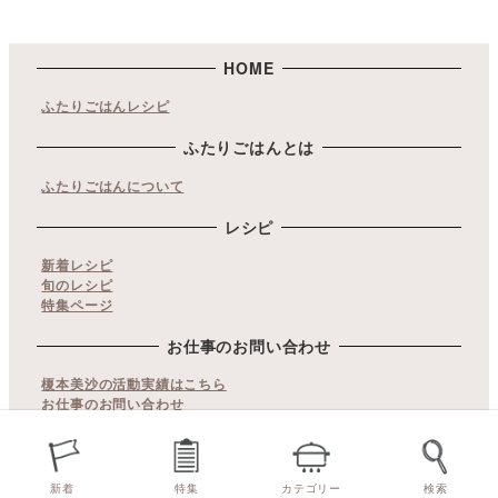
HOME
ふたりごはんレシピ
ふたりごはんとは
ふたりごはんについて
レシピ
新着レシピ
旬のレシピ
特集ページ
お仕事のお問い合わせ
榎本美沙の活動実績はこちら
お仕事のお問い合わせ
copyrights© ふたりごはん. All Rights Reserved.
当サイト内の文章・画像等の無断転載及び複製などの行為はご
新着
特集
カテゴリー
検索
遠慮ください。