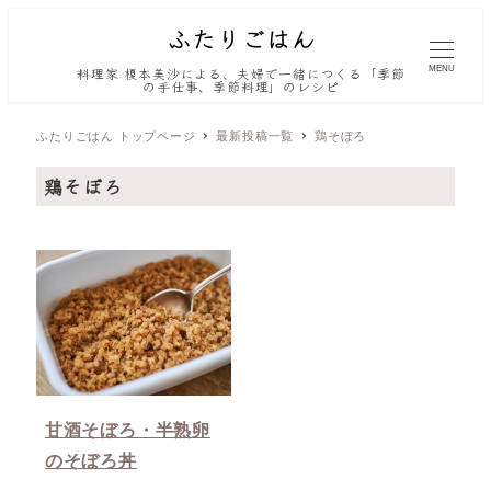
MENU
料理家 榎本美沙による、夫婦で一緒につくる「季節
の手仕事、季節料理」のレシピ
ふたりごはん トップページ
最新投稿一覧
鶏そぼろ
鶏そぼろ
甘酒そぼろ・半熟卵
のそぼろ丼