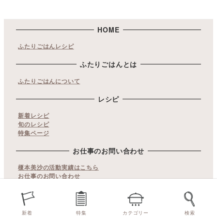
HOME
ふたりごはんレシピ
ふたりごはんとは
ふたりごはんについて
レシピ
新着レシピ
旬のレシピ
特集ページ
お仕事のお問い合わせ
榎本美沙の活動実績はこちら
お仕事のお問い合わせ
copyrights© ふたりごはん. All Rights Reserved.
当サイト内の文章・画像等の無断転載及び複製などの行為はご
新着
特集
カテゴリー
検索
遠慮ください。