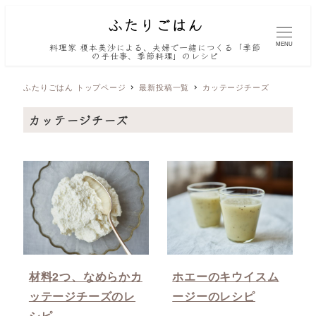
MENU
料理家 榎本美沙による、夫婦で一緒につくる「季節
の手仕事、季節料理」のレシピ
ふたりごはん トップページ
最新投稿一覧
カッテージチーズ
カッテージチーズ
材料2つ、なめらかカ
ホエーのキウイスム
ッテージチーズのレ
ージーのレシピ
シピ