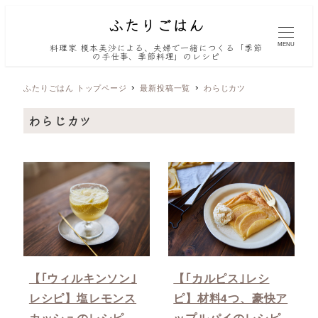
MENU
料理家 榎本美沙による、夫婦で一緒につくる「季節
の手仕事、季節料理」のレシピ
ふたりごはん トップページ
最新投稿一覧
わらじカツ
わらじカツ
【｢ウィルキンソン｣
【｢カルピス｣レシ
レシピ】塩レモンス
ピ】材料4つ、豪快ア
カッシュのレシピ
ップルパイのレシピ