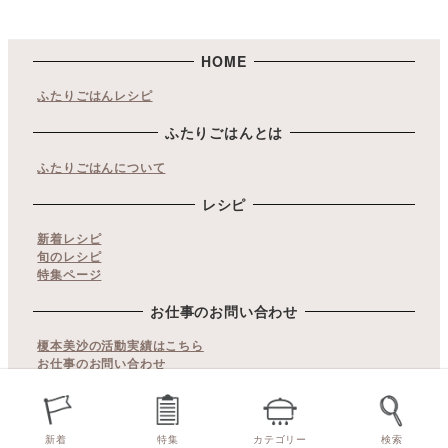
HOME
ふたりごはんレシピ
ふたりごはんとは
ふたりごはんについて
レシピ
新着レシピ
旬のレシピ
特集ページ
お仕事のお問い合わせ
榎本美沙の活動実績はこちら
お仕事のお問い合わせ
copyrights© ふたりごはん. All Rights Reserved.
当サイト内の文章・画像等の無断転載及び複製などの行為はご
新着
特集
カテゴリー
検索
遠慮ください。