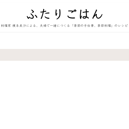
料理家 榎本美沙による、夫婦で一緒につくる「季節の手仕事、季節料理」のレシピ