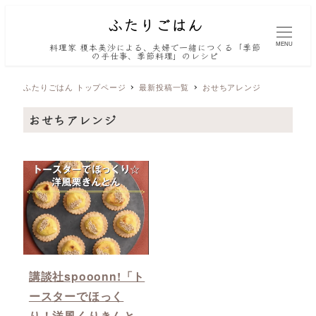
MENU
料理家 榎本美沙による、夫婦で一緒につくる「季節
の手仕事、季節料理」のレシピ
ふたりごはん トップページ
最新投稿一覧
おせちアレンジ
おせちアレンジ
講談社spooonn!「ト
ースターでほっく
り！洋風くりきんと