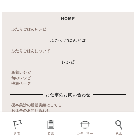
HOME
ふたりごはんレシピ
ふたりごはんとは
ふたりごはんについて
レシピ
新着レシピ
旬のレシピ
特集ページ
お仕事のお問い合わせ
榎本美沙の活動実績はこちら
お仕事のお問い合わせ
copyrights© ふたりごはん. All Rights Reserved.
当サイト内の文章・画像等の無断転載及び複製などの行為はご
新着
特集
カテゴリー
検索
遠慮ください。